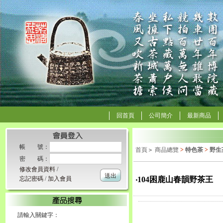
回首頁
公司簡介
最新商品
帳 號：
首頁
＞
商品總覽
>
特色茶
>
野生
密 碼：
修改會員資料
/
送出
忘記密碼
/
加入會員
‧104困鹿山春韻野茶王
請輸入關鍵字：