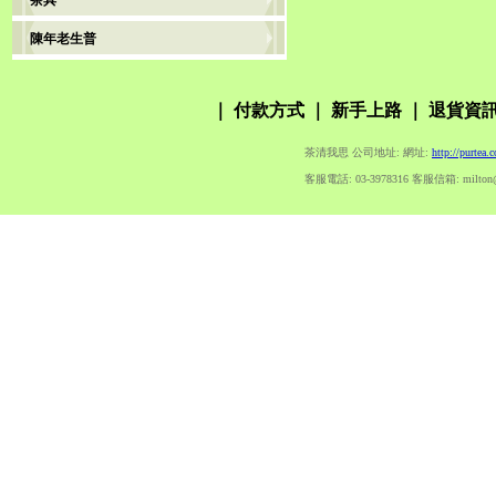
茶具
陳年老生普
｜
付款方式
｜
新手上路
｜
退貨資
茶清我思 公司地址: 網址:
http://purtea.
客服電話: 03-3978316 客服信箱: milton@pur