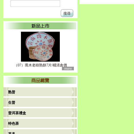
搜尋
（07）喬木老樹熟餅7片/桶清倉價
more
熟普
生普
普洱茶禮盒
特色茶