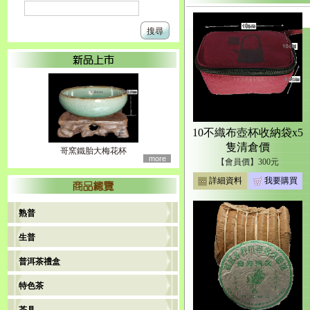
搜尋
10不織布壺杯收納袋x5
隻清倉價
哥窯鐵胎大梅花杯
more
【會員價】300元
詳細資料
我要購買
熟普
生普
普洱茶禮盒
特色茶