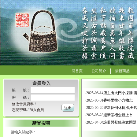
回首頁
公司簡介
最新商品
帳 號：
‧2025-06-14
店主出大門小採購 
密 碼：
‧2025-06-01
香格里拉小方物志
修改會員資料
/
‧2025-05-29
迎新反例休抗漲,全店
送出
忘記密碼
/
加入會員
‧2025-05-28
迎新茶禮盒新上市
‧2025-04-04
註冊與登錄注意問題
請輸入關鍵字：