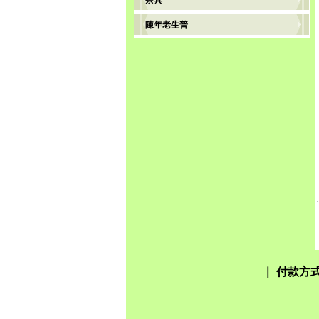
茶具
陳年老生普
｜
付款方