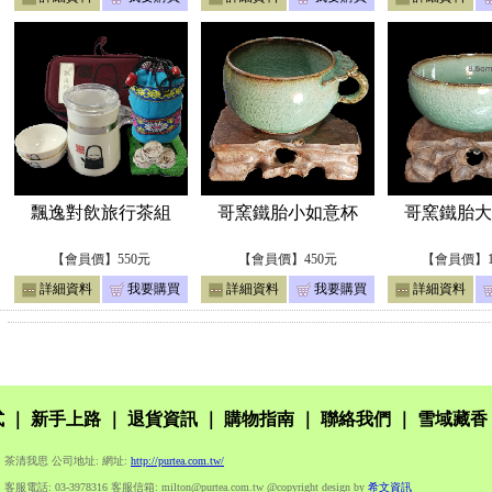
飄逸對飲旅行茶組
哥窯鐵胎小如意杯
哥窯鐵胎大
【會員價】550元
【會員價】450元
【會員價】1
詳細資料
我要購買
詳細資料
我要購買
詳細資料
式
｜
新手上路
｜
退貨資訊
｜
購物指南
｜
聯絡我們
｜
雪域藏香
茶清我思 公司地址: 網址:
http://purtea.com.tw/
客服電話: 03-3978316 客服信箱: milton@purtea.com.tw @copyright design by
希文資訊