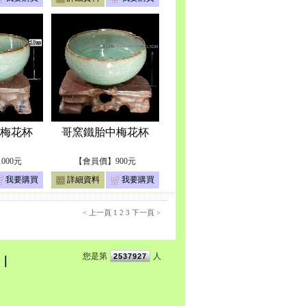
梅花杯
哥窯鐵胎中梅花杯
000元
【會員價】900元
我要購買
詳細資料
我要購買
< 上一頁
1
2
3
下一頁 >
您是第
人
2537927
｜