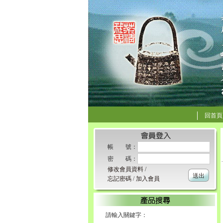
回首頁
帳 號：
密 碼：
修改會員資料
/
送出
忘記密碼
/
加入會員
請輸入關鍵字：