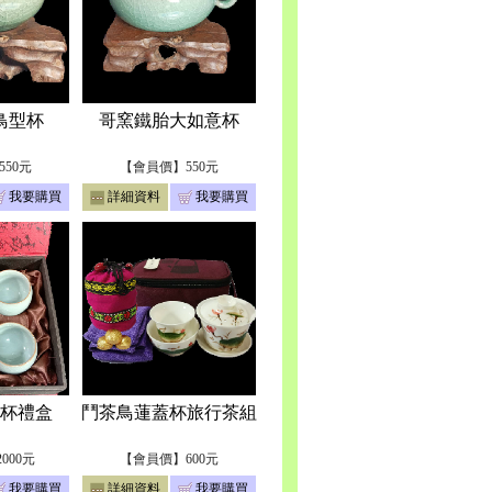
鳥型杯
哥窯鐵胎大如意杯
50元
【會員價】550元
我要購買
詳細資料
我要購買
杯禮盒
鬥茶鳥蓮蓋杯旅行茶組
000元
【會員價】600元
我要購買
詳細資料
我要購買