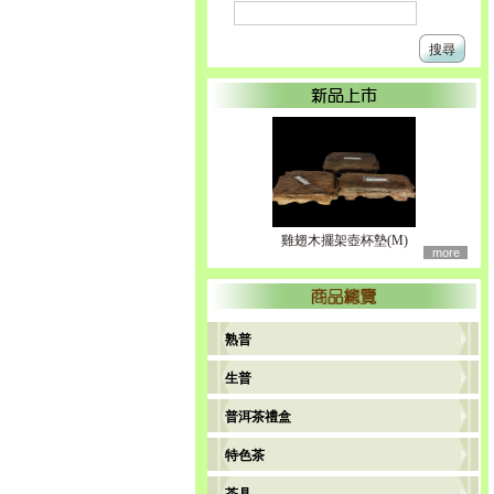
搜尋
雞翅木擺架壺杯墊(M)
more
熟普
生普
普洱茶禮盒
特色茶