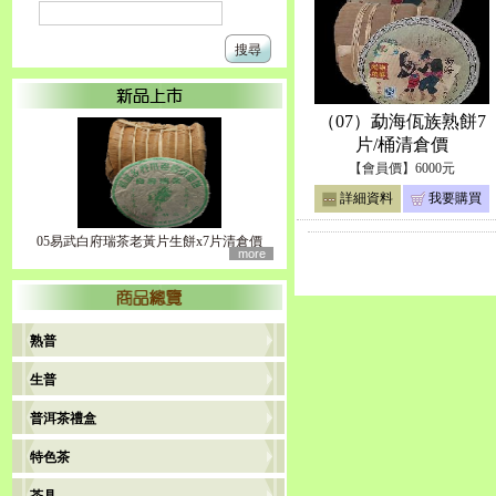
搜尋
（07）勐海佤族熟餅7
片/桶清倉價
【會員價】6000元
詳細資料
我要購買
05易武白府瑞茶老黃片生餅x7片清倉價
more
熟普
生普
普洱茶禮盒
特色茶