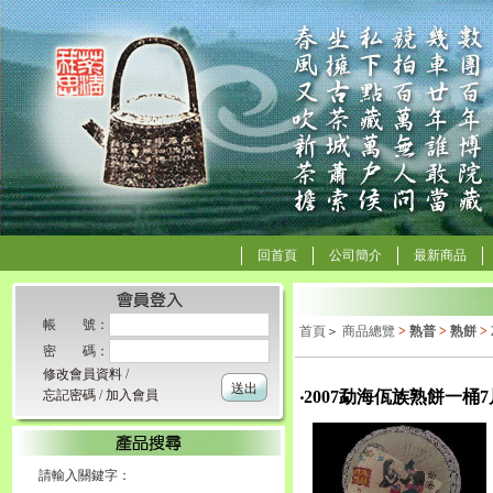
回首頁
公司簡介
最新商品
帳 號：
首頁
＞
商品總覽
>
熟普
>
熟餅
>
密 碼：
修改會員資料
/
送出
忘記密碼
/
加入會員
‧2007勐海佤族熟餅一桶7
請輸入關鍵字：