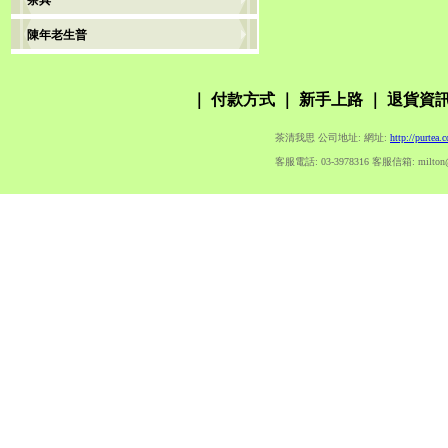
茶具
陳年老生普
｜
付款方式
｜
新手上路
｜
退貨資
茶清我思 公司地址: 網址:
http://purtea.
客服電話: 03-3978316 客服信箱: milton@pur