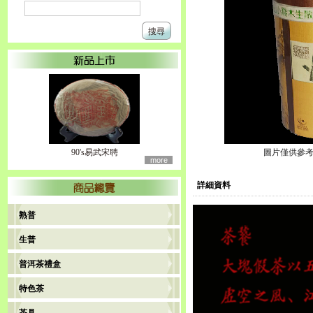
搜尋
90's易武宋聘
圖片僅供參考
more
詳細資料
熟普
生普
普洱茶禮盒
特色茶