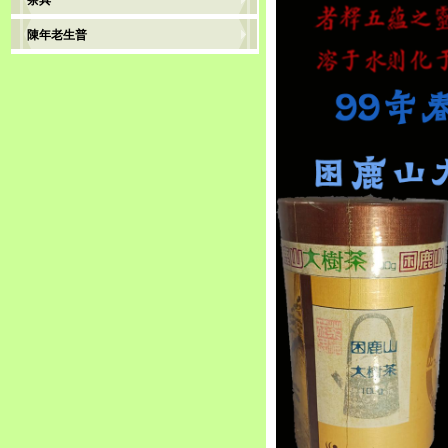
茶具
陳年老生普