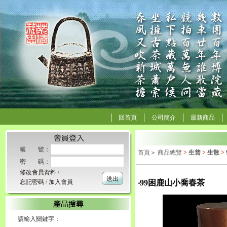
回首頁
公司簡介
最新商品
帳 號：
首頁
＞
商品總覽
>
生普
>
生散
>
密 碼：
修改會員資料
/
送出
忘記密碼
/
加入會員
‧99困鹿山小喬春茶
請輸入關鍵字：